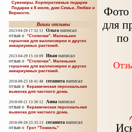
Сувениры. Корпоративные подарки
Фото 
Подарки к 8 июля, дню Семьи, Любви и
Верности.
для п
Ваши отзывы
Ольга
написал
2023-04-29 17:32:11
по
отзыв о
"Стопочки". Маленькие
горшочки для валлиснереи и других
аквариумных растений.
Иван
написал
2023-04-29 15:16:09
отзыв о
"Стопочки". Маленькие
Отзы
горшочки для валлиснереи и других
аквариумных растений.
ceramera
написал
2018-09-25 18:41:48
отзыв о
Керамическая персональная
вывеска для частного дома.
Анна
написал
2018-09-21 13:30:12
отзыв о
Керамическая персональная
вывеска для частного дома.
ceramera
написал
2016-09-28 23:33:13
Иск
отзыв о
Грот "Тоннель"