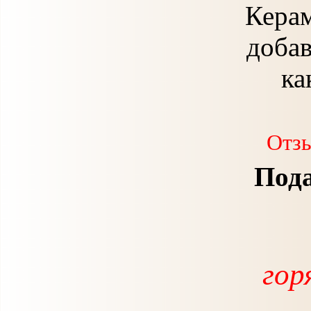
Керам
добав
ка
Отзы
Пода
гор