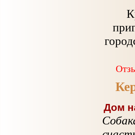
К
приг
город
Отзы
Кера
Дом н
Собака
счаст