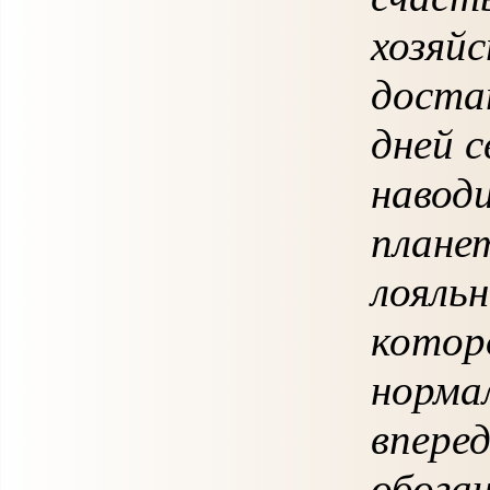
хозяй
доста
дней с
навод
плане
лояльн
котор
норма
впере
обогащ