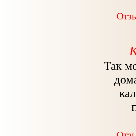
Отзы
К
Так м
дом
кал
Отзы