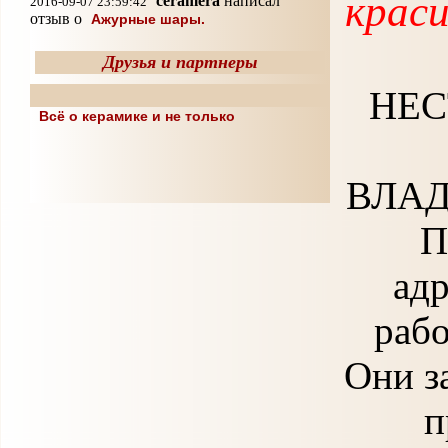
краси
ceramera
написал
2016-09-07 23:59:42
отзыв о
Ажурные шары.
Друзья и партнеры
НЕС
Всё о керамике и не только
ВЛАД
П
адр
раб
Они з
п