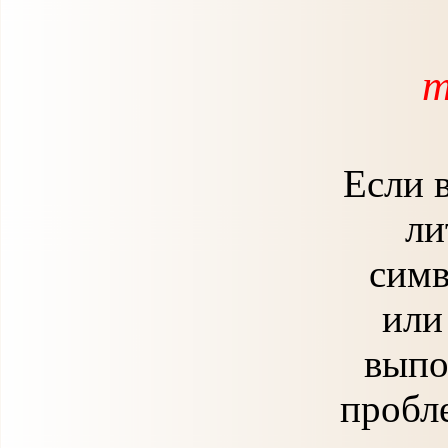
т
Если 
ли
симв
или
выпо
пробл