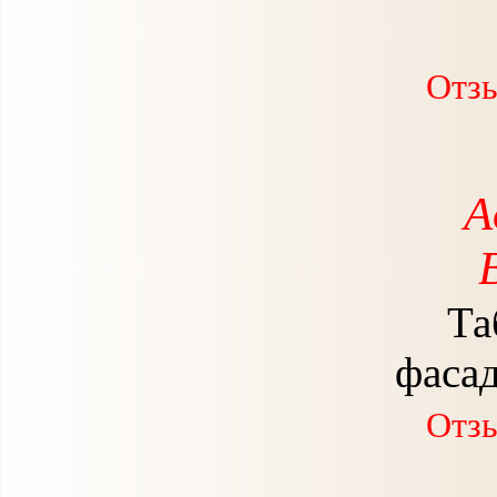
Отзы
А
Та
фаса
Отзы