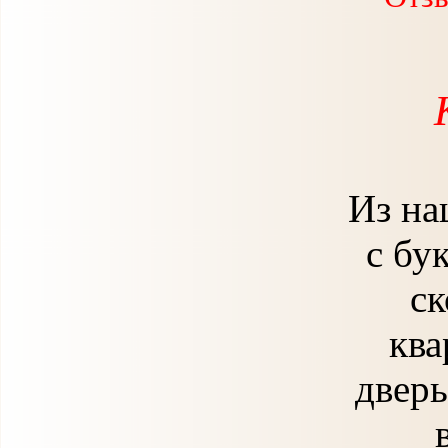
Из на
с бу
ск
ква
дверь