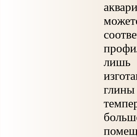
аква
мож
соотв
профи
лишь 
изгот
гли
темпе
больш
поме