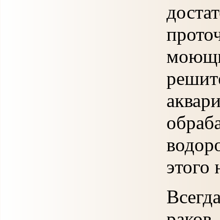
дост
прото
моющ
реш
акв
обраб
водор
этого 
Всегда
раков,