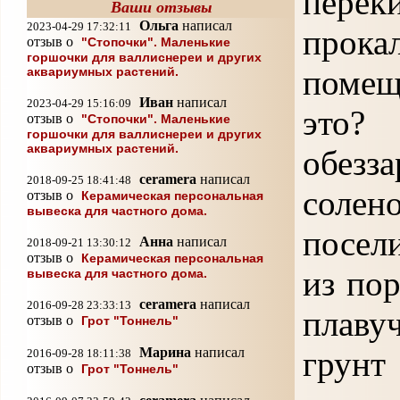
пере
Ваши отзывы
Ольга
написал
2023-04-29 17:32:11
прок
отзыв о
"Стопочки". Маленькие
горшочки для валлиснереи и других
помещ
аквариумных растений.
Иван
написал
2023-04-29 15:16:09
это?
отзыв о
"Стопочки". Маленькие
горшочки для валлиснереи и других
аквариумных растений.
обезз
ceramera
написал
2018-09-25 18:41:48
солен
отзыв о
Керамическая персональная
вывеска для частного дома.
посел
Анна
написал
2018-09-21 13:30:12
отзыв о
Керамическая персональная
из по
вывеска для частного дома.
ceramera
написал
2016-09-28 23:33:13
плаву
отзыв о
Грот "Тоннель"
грун
Марина
написал
2016-09-28 18:11:38
отзыв о
Грот "Тоннель"