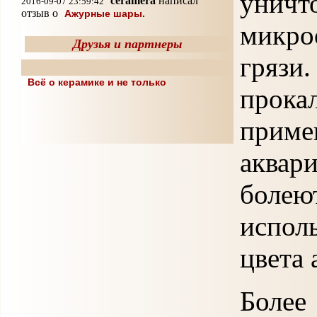
унич
ceramera
написал
2016-09-07 23:59:42
отзыв о
Ажурные шары.
микро
Друзья и партнеры
гряз
Всё о керамике и не только
прок
прим
аква
болею
испол
цвета
Боле