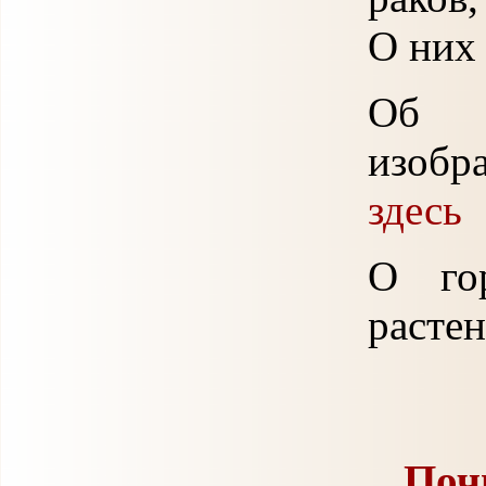
О них
Об 
изобр
здесь
О го
расте
Поч