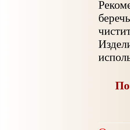
Реко
береч
чисти
Изд
исполь
По