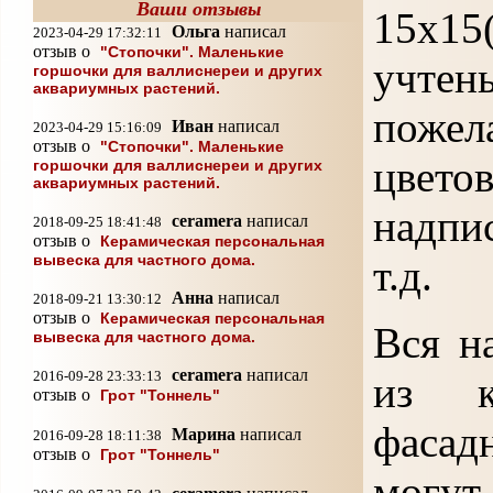
Ваши отзывы
15х15
Ольга
написал
2023-04-29 17:32:11
отзыв о
"Стопочки". Маленькие
учте
горшочки для валлиснереи и других
аквариумных растений.
поже
Иван
написал
2023-04-29 15:16:09
отзыв о
"Стопочки". Маленькие
цвето
горшочки для валлиснереи и других
аквариумных растений.
надпи
ceramera
написал
2018-09-25 18:41:48
отзыв о
Керамическая персональная
вывеска для частного дома.
т.д.
Анна
написал
2018-09-21 13:30:12
отзыв о
Керамическая персональная
Вся н
вывеска для частного дома.
ceramera
написал
2016-09-28 23:33:13
из к
отзыв о
Грот "Тоннель"
фасад
Марина
написал
2016-09-28 18:11:38
отзыв о
Грот "Тоннель"
могут