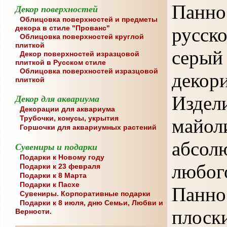
Панн
Декор поверхностей
Облицовка поверхностей и предметы
русск
декора в стиле "Прованс"
Облицовка поверхностей круглой
плиткой
серый
Декор поверхностей изразцовой
плиткой в Русском стиле
Облицовка поверхностей изразцовой
декор
плиткой
Издел
Декор для аквариума
Декорации для аквариума
Трубочки, конусы, укрытия
майо
Горшочки для аквариумных растений
абсол
Сувениры и подарки
Подарки к Новому году
любог
Подарки к 23 февраля
Подарки к 8 Марта
Подарки к Пасхе
Панно
Сувениры. Корпоративные подарки
Подарки к 8 июля, дню Семьи, Любви и
плос
Верности.