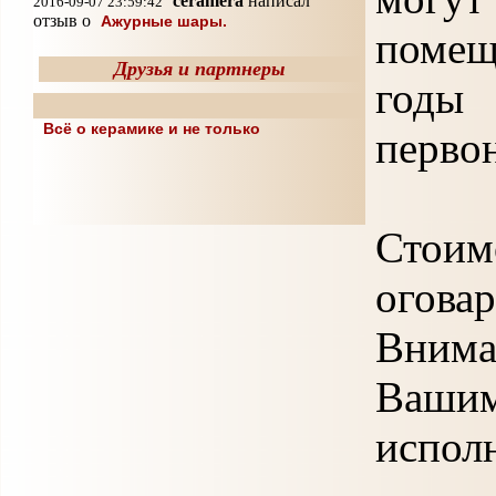
ceramera
написал
2016-09-07 23:59:42
отзыв о
Ажурные шары.
помещ
Друзья и партнеры
год
Всё о керамике и не только
первон
Стои
огова
Внима
Ваши
испол