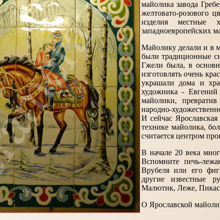
майолика завода Греб
желтовато-розового ц
изделия местные 
западноевропейских ма
Майолику делали и в м
были традиционные си
Гжели была, в основн
изготовлять очень кр
украшали дома и хра
художника - Евгений
майолики, преврати
народно-художественно
И сейчас Ярославская
технике майолика, бо
считается центром про
В начале 20 века мно
Вспомните печь-леж
Врубеля или его фи
другие известные р
Малютик, Леже, Пикас
О Ярославской майоли