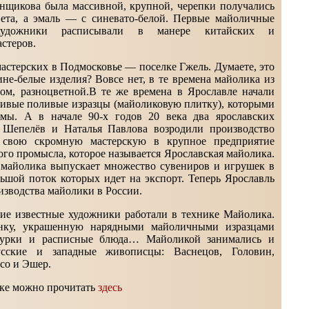
енщикова была массивной, крупной, черепки получались
вета, а эмаль — с синевато-белой. Первые майоличные
художники расписывали в манере китайских и
стеров.
астерских в Подмосковье — поселке Гжель. Думаете, это
не-белые изделия? Вовсе нет, в те времена майолика из
ом, разноцветной.В те же времена в Ярославле начали
асивые поливые изразцы (майоликовую плитку), которыми
мы. А в начале 90-х годов 20 века два ярославских
 Шепелёв и Наталья Павлова возродили производство
в свою скромную мастерскую в крупное предприятие
го промысла, которое называется Ярославская майолика.
 майолика выпускает множество сувениров и игрушек в
льшой поток которых идет на экспорт. Теперь Ярославль
изводства майолики в России.
гие известные художники работали в технике Майолика.
анку, украшенную нарядными майоличными изразцами
гурки и расписные блюда… Майоликой занимались и
усские и западные живописцы: Васнецов, Головин,
со и Эшер.
ке можно прочитать
здесь