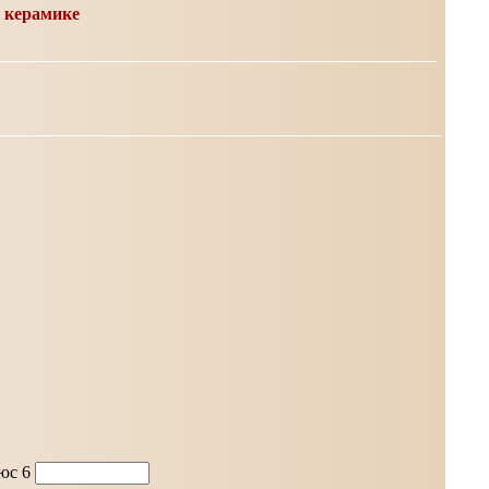
 керамике
люс 6