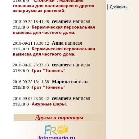
отзыв о
"Стопочки". Маленькие
горшочки для валлиснереи и других
аквариумных растений.
ceramera
написал
2018-09-25 18:41:48
отзыв о
Керамическая персональная
вывеска для частного дома.
Анна
написал
2018-09-21 13:30:12
отзыв о
Керамическая персональная
вывеска для частного дома.
ceramera
написал
2016-09-28 23:33:13
отзыв о
Грот "Тоннель"
Марина
написал
2016-09-28 18:11:38
отзыв о
Грот "Тоннель"
ceramera
написал
2016-09-07 23:59:42
отзыв о
Ажурные шары.
Друзья и партнеры